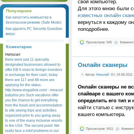
свой компьютер.
Для этого мною были с
Популярное
известных онлайн скан
Как запустить компьютер в
вернуться к каждому он
безопасном режиме (Safe Mode)
поподробнее.
Как удалить PC Security Guardian
вирус
Просмотров: 545
Коммента
Коментарии
Написал:
there were just 11 specially
Онлайн сканеры
designated businesses allowed to
offer EB-5 visas to foreign investors
Автор:
Николай
От: 24.06.2011
in exchange for their cash; today
there are 117 and 88 more are
applying for the status.
Онлайн сканеры не вс
http://www.xingqi8ok.com/ - miracurl
спайваре с вашего ко
babyliss pro Such vacations offer
определить его тип и 
you the chance to get everything
from the travel and accommodation
найти статью с инстру
to site seeing trips and activities
вашего компьютера.
organized prior to you going away
to one of the many inclusive resorts
in the USA. The second point: We
Просмотров: 5411
Коммент
really face a lotof problems in our