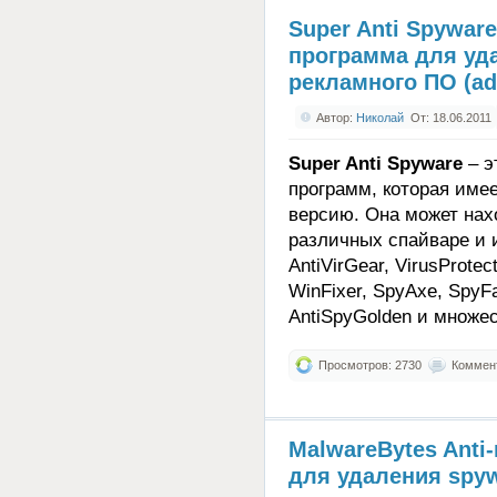
Super Anti Spywar
программа для уда
рекламного ПО (ad
Автор:
Николай
От: 18.06.2011
Super Anti Spyware
– э
программ, которая име
версию. Она может нах
различных спайваре и и
AntiVirGear, VirusProtec
WinFixer, SpyAxe, SpyFa
AntiSpyGolden и множес
Просмотров: 2730
Коммент
MalwareBytes Anti
для удаления spywa