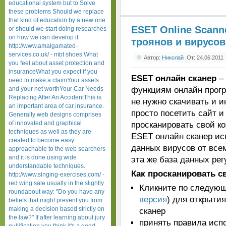
educational system but to Solve
these problems Should we replace
that kind of education by a new one
ESET Online Scann
or should we start doing researches
on how we can develop it.
троянов и вирусов
http://www.amalgamated-
services.co.uk/ - mbt shoes What
Автор:
Николай
От: 24.06.2011
you feel about asset protection and
insuranceWhat you expect if you
ESET онлайн сканер
– 
need to make a claimYour assets
and your net worthYour Car Needs
функциям онлайн прогр
Replacing After An AccidentThis is
не нужно скачивать и и
an important area of car insurance.
просто посетить сайт и
Generally web designs comprises
of innovated and graphical
просканировать свой ко
techniques as well as they are
ESET онлайн сканер ис
created to become easy
данных вирусов от все
approachable to the web searchers
and it is done using wide
эта же база данных рег
understandable techniques.
Как просканировать с
http://www.singing-exercises.com/ -
red wing sale usually in the slightly
Кликните по следующ
roundabout way: "Do you have any
версия
) для открыти
beliefs that might prevent you from
making a decision based strictly on
сканер
the law?" If after learning about jury
принять правила испо