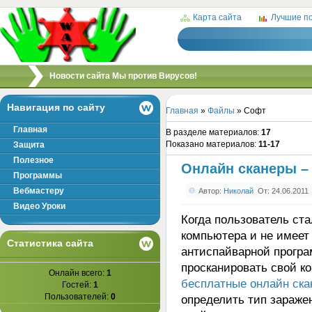
Карта сайта
Лучшие п
/
Новости сайта Мы против Вирусов!
Навигация по сайту
Главная
»
Файлы
» Софт
Главная
В разделе материалов
:
17
Показано материалов
:
11-17
Защита
Полезное
Онлайн сканеры –
Программы
Вебмастеру
Автор:
Николай
От: 24.06.2011
Видео Уроки
Когда пользователь ста
компьютера и не имеет
Статистика сайта
антиспайварной програм
просканировать свой к
Онлайн всего:
1
бесплатные онлайн ск
Гостей:
1
Пользователей:
0
определить тип зараже