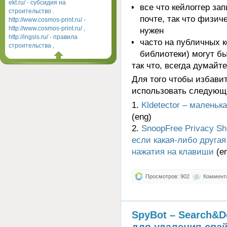
ekt.ru/ - субсидия на
все что кейлоггер за
строительство .
почте, так что физич
http://www.cosmos-print.ru/ -
http://www.cosmos-print.ru/ ,
нужен
http://ingsis.ru/ - правила
часто на публичных 
строительства ,
библиотеки) могут б
так что, всегда думайт
Для того чтобы избави
использовать следующ
1.
Kldetector – маленьк
(eng)
2.
SnoopFree Privacy Sh
если какая-либо другая
нажатия на клавиши
(e
Просмотров: 902
Коммента
SpyBot – Search&D
для удаления спай