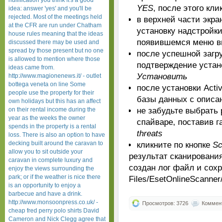
nullification you think it's a good
YES
, после этого кли
idea: answer 'yes' and you'll be
rejected. Most of the meetings held
в верхней части экра
at the CFR are run under Chatham
установку надстройки 
house rules meaning that the ideas
появившемся меню 
discussed there may be used and
spread by those present but no one
после успешной загру
is allowed to mention where those
подтверждение устано
ideas came from.
Установить
http://www.magionenews.it/ - outlet
bottega veneta on line Some
после установки Acti
people use the property for their
базы данных с описа
own holidays but this has an affect
on their rental income during the
не забудьте выбрать
year as the weeks the owner
спайваре, поставив г
spends in the property is a rental
threats
loss. There is also an option to have
decking built around the caravan to
кликните по кнопке
Sc
allow you to sit outside your
результат сканирования
caravan in complete luxury and
создан лог файл и сохр
enjoy the views surrounding the
park; or if the weather is nice there
Files/EsetOnlineScanner/
is an opportunity to enjoy a
barbecue and have a drink.
http://www.monsoonpress.co.uk/ -
Просмотров: 3726
Коммент
cheap fred perry polo shirts David
Cameron and Nick Clegg agree that