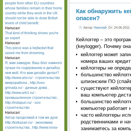
people from other EU countries
whose families remain in their home
Как обнаружить ке
country while they work in the UK
опасен?
should not be able to draw British
levels of child benefit.
Автор:
Николай
От: 24.06.2011
Написал:
That kind of thinikng shows you're
an expert
Кейлоггер – это прогр
Написал:
(keylogger). Почему она
This piece was a liejfacket that
saved me from drowning.
кейлоггер может зап
Написал:
номера ваших кредит
Я, вам завидую. Ваш блог намного
кейлоггеры не опред
лучше по содержанию и дизайну
чем мой. Кто вам дизайн делал?
большинство кейлогг
http://www.alsr.ru/ - строительство
шпионским ПО (спай
микрорайона , http://ooo-
существуют кейлогге
grinada.ru/ - дачные дома .
http://www.arb1.ru/ -
ваш компьютер дист
промышленное строительство ,
большинство кейлогг
http://indapun.ru/ - ооо
компьютер работает н
строительство .
Написал:
часто кейлоггеры ис
Автор продолжай в том же духе
родственниками и на
http://ksikazan.ru/ - экономика
строительства , http://www.nova-
занимаетесь за комп