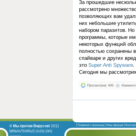
За прошедшие несколь
рассмотрено множеств
позволяющих вам удал
них небольшие утилиты
набором паразитов. Но
программы, которые им
некоторых функций обл
полностью сохранены в
спайваре и других вре
это
Super Anti Spyware
.
Сегодня мы рассмотрим
Просмотров: 945
Коммента
Главная страница
Наш форум
Контак
© Мы против Вирусов!
2011
WiNAnTiViRuS.UcOz.OrG