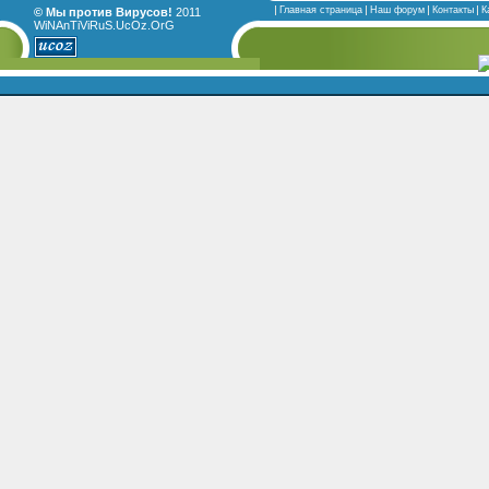
Главная страница
Наш форум
Контакты
К
© Мы против Вирусов!
2011
WiNAnTiViRuS.UcOz.OrG