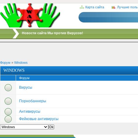
Карта сайта
Лучшие поль
/
Новости сайта Мы против Вирусов!
Форум
»
Windows
WINDOWS
Форум
Вирусы
Порнобаннеры
Антивирусы
Фейковые антивирусы