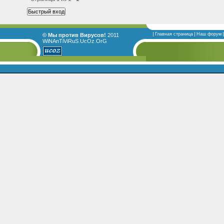
Главная страница
Наш форум
© Мы против Вирусов!
2011
WiNAnTiViRuS.UcOz.OrG