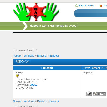
Карта сайта
Лу
/
Новости сайта Мы против Вирусов!
Страница
1
из
1
1
Форум
»
Windows
»
Вирусы
»
Вирусы
ВИРУСЫ
Николай
Дата: Четверг, 23.
Хакер
вирусы
Группа: Администраторы
Сообщений:
28
Репутация:
32767
Статус:
Offline
Форум
»
Windows
»
Вирусы
»
Вирусы
Страница
1
из
1
1